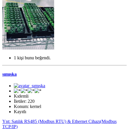
1 kişi bunu beğendi.
sımışka
Kıdemli
İletiler: 220
Konum: kernel
Kayıtlı
Ynt: Satılık RS485 (Modbus RTU) & Ethernet Cihazı(Modbus
TCP/IP)