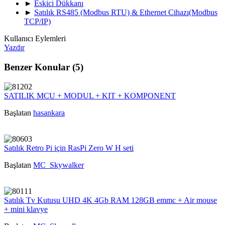
►
Eskici Dükkanı
►
Satılık RS485 (Modbus RTU) & Ethernet Cihazı(Modbus
TCP/IP)
Kullanıcı Eylemleri
Yazdır
Benzer Konular (5)
SATILIK MCU + MODUL + KIT + KOMPONENT
Başlatan
hasankara
Satılık Retro Pi için RasPi Zero W H seti
Başlatan
MC_Skywalker
Satılık Tv Kutusu UHD 4K 4Gb RAM 128GB emmc + Air mouse
+ mini klavye