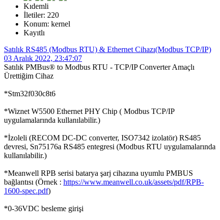
Kıdemli
İletiler: 220
Konum: kernel
Kayıtlı
Satılık RS485 (Modbus RTU) & Ethernet Cihazı(Modbus TCP/IP)
03 Aralık 2022, 23:47:07
Satılık PMBus® to Modbus RTU - TCP/IP Converter Amaçlı
Ürettiğim Cihaz
*Stm32f030c8t6
*Wiznet W5500 Ethernet PHY Chip ( Modbus TCP/IP
uygulamalarında kullanılabilir.)
*İzoleli (RECOM DC-DC converter, ISO7342 izolatör) RS485
devresi, Sn75176a RS485 entegresi (Modbus RTU uygulamalarında
kullanılabilir.)
*Meanwell RPB serisi batarya şarj cihazına uyumlu PMBUS
bağlantısı (Örnek :
https://www.meanwell.co.uk/assets/pdf/RPB-
1600-spec.pdf
)
*0-36VDC besleme girişi