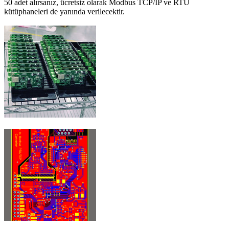
50 adet alırsanız, ücretsiz olarak Modbus TCP/IP ve RTU
kütüphaneleri de yanında verilecektir.