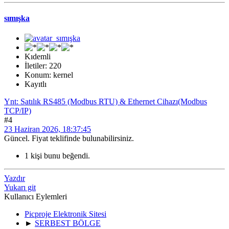
sımışka
Kıdemli
İletiler: 220
Konum: kernel
Kayıtlı
Ynt: Satılık RS485 (Modbus RTU) & Ethernet Cihazı(Modbus
TCP/IP)
#4
23 Haziran 2026, 18:37:45
Güncel. Fiyat teklifinde bulunabilirsiniz.
1 kişi bunu beğendi.
Yazdır
Yukarı git
Kullanıcı Eylemleri
Picproje Elektronik Sitesi
►
SERBEST BÖLGE