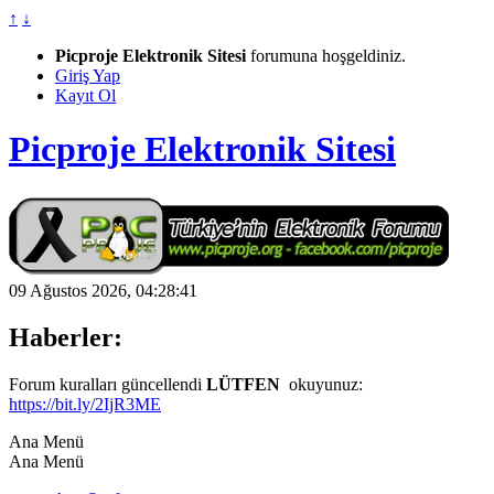
↑
↓
Picproje Elektronik Sitesi
forumuna hoşgeldiniz.
Giriş Yap
Kayıt Ol
Picproje Elektronik Sitesi
09 Ağustos 2026, 04:28:41
Haberler:
Forum kuralları güncellendi
LÜTFEN
okuyunuz:
https://bit.ly/2IjR3ME
Ana Menü
Ana Menü