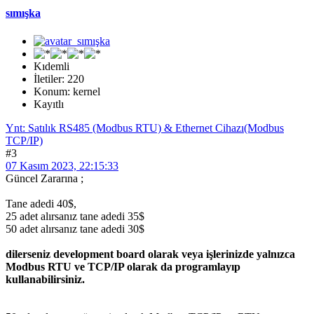
sımışka
Kıdemli
İletiler: 220
Konum: kernel
Kayıtlı
Ynt: Satılık RS485 (Modbus RTU) & Ethernet Cihazı(Modbus
TCP/IP)
#3
07 Kasım 2023, 22:15:33
Güncel Zararına ;
Tane adedi 40$,
25 adet alırsanız tane adedi 35$
50 adet alırsanız tane adedi 30$
dilerseniz development board olarak veya işlerinizde yalnızca
Modbus RTU ve TCP/IP olarak da programlayıp
kullanabilirsiniz.