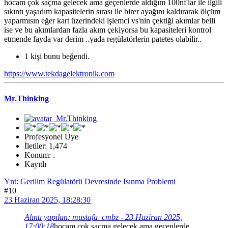
hocam çok saçma gelecek ama geçenlerde aldığım 100nf'lar ile ilgili
sıkıntı yaşadım kapasitelerin sırası ile birer ayağını kaldırarak ölçüm
yaparmısın eğer kart üzerindeki işlemci vs'nin çektiği akımlar belli
ise ve bu akımlardan fazla akım çekiyorsa bu kapasiteleri kontrol
etmende fayda var derim ..yada regülatörlerin patetes olabilir..
1 kişi bunu beğendi.
https://www.tekdagelektronik.com
Mr.Thinking
Profesyonel Üye
İletiler: 1,474
Konum: .
Kayıtlı
Ynt: Gerilim Regülatörü Devresinde Isınma Problemi
#10
23 Haziran 2025, 18:28:30
Alıntı yapılan: mustafa_cmbz - 23 Haziran 2025,
17:00:18
hocam çok saçma gelecek ama geçenlerde