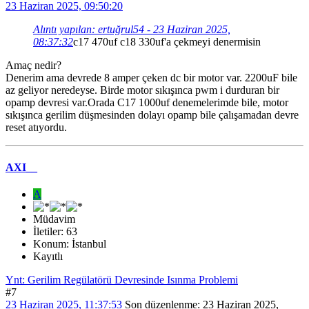
23 Haziran 2025, 09:50:20
Alıntı yapılan: ertuğrul54 - 23 Haziran 2025,
08:37:32
c17 470uf c18 330uf'a çekmeyi denermisin
Amaç nedir?
Denerim ama devrede 8 amper çeken dc bir motor var. 2200uF bile
az geliyor neredeyse. Birde motor sıkışınca pwm i durduran bir
opamp devresi var.Orada C17 1000uf denemelerimde bile, motor
sıkışınca gerilim düşmesinden dolayı opamp bile çalışamadan devre
reset atıyordu.
AXI__
A
Müdavim
İletiler: 63
Konum: İstanbul
Kayıtlı
Ynt: Gerilim Regülatörü Devresinde Isınma Problemi
#7
23 Haziran 2025, 11:37:53
Son düzenlenme
: 23 Haziran 2025,