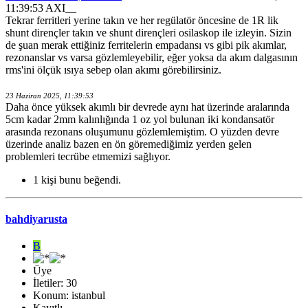
11:39:53 AXI__
Tekrar ferritleri yerine takın ve her regülatör öncesine de 1R lik
shunt dirençler takın ve shunt dirençleri osilaskop ile izleyin. Sizin
de şuan merak ettiğiniz ferritelerin empadansı vs gibi pik akımlar,
rezonanslar vs varsa gözlemleyebilir, eğer yoksa da akım dalgasının
rms'ini ölçük ısıya sebep olan akımı görebilirsiniz.
23 Haziran 2025, 11:39:53
Daha önce yüksek akımlı bir devrede aynı hat üzerinde aralarında
5cm kadar 2mm kalınlığında 1 oz yol bulunan iki kondansatör
arasında rezonans oluşumunu gözlemlemiştim. O yüzden devre
üzerinde analiz bazen en ön göremediğimiz yerden gelen
problemleri tecrübe etmemizi sağlıyor.
1 kişi bunu beğendi.
bahdiyarusta
B
Üye
İletiler: 30
Konum: istanbul
Kayıtlı