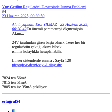
Ynt: Gerilim Regülatörü Devresinde Isınma Problemi
#4
23 Haziran 2025, 00:39:50
Alıntı yapılan: Erol YILMAZ - 23 Haziran 2025,
00:20:42
En önemli parametreyi ölçmemişsin.
Akım...
24V tarafından giren başta olmak üzere her bir
regulatörün çektiği akımı bilsek
ısınma kolaylıkla hesaplanabilir.
Lineer sistemlerde ısınma : Sayfa 120
picproje-e-dergi-sayi-1.tiiny.site
7824 ten 56mA
7815 ten 51mA
7805 ten ise 35mA çekiliyor.
ertuğrul54
E