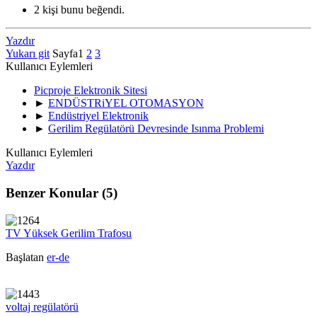
2 kişi bunu beğendi.
Yazdır
Yukarı git
Sayfa
1
2
3
Kullanıcı Eylemleri
Picproje Elektronik Sitesi
►
ENDÜSTRiYEL OTOMASYON
►
Endüstriyel Elektronik
►
Gerilim Regülatörü Devresinde Isınma Problemi
Kullanıcı Eylemleri
Yazdır
Benzer Konular (5)
TV Yüksek Gerilim Trafosu
Başlatan
er-de
voltaj regülatörü