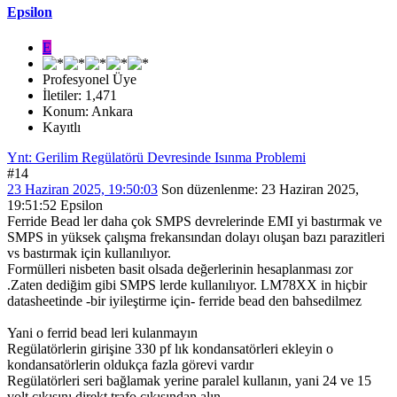
Epsilon
E
Profesyonel Üye
İletiler: 1,471
Konum: Ankara
Kayıtlı
Ynt: Gerilim Regülatörü Devresinde Isınma Problemi
#14
23 Haziran 2025, 19:50:03
Son düzenlenme
: 23 Haziran 2025,
19:51:52 Epsilon
Ferride Bead ler daha çok SMPS devrelerinde EMI yi bastırmak ve
SMPS in yüksek çalışma frekansından dolayı oluşan bazı parazitleri
vs bastırmak için kullanılıyor.
Formülleri nisbeten basit olsada değerlerinin hesaplanması zor
.Zaten dediğim gibi SMPS lerde kullanılıyor. LM78XX in hiçbir
datasheetinde -bir iyileştirme için- ferride bead den bahsedilmez
Yani o ferrid bead leri kulanmayın
Regülatörlerin girişine 330 pf lık kondansatörleri ekleyin o
kondansatörlerin oldukça fazla görevi vardır
Regülatörleri seri bağlamak yerine paralel kullanın, yani 24 ve 15
volt çıkışını direkt trafo çıkışından alın