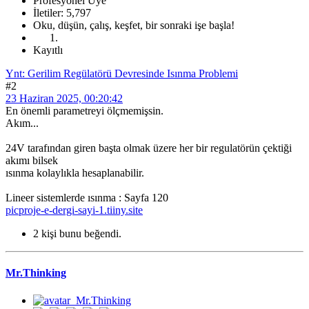
Profesyonel Üye
İletiler: 5,797
Oku, düşün, çalış, keşfet, bir sonraki işe başla!
Kayıtlı
Ynt: Gerilim Regülatörü Devresinde Isınma Problemi
#2
23 Haziran 2025, 00:20:42
En önemli parametreyi ölçmemişsin.
Akım...
24V tarafından giren başta olmak üzere her bir regulatörün çektiği
akımı bilsek
ısınma kolaylıkla hesaplanabilir.
Lineer sistemlerde ısınma : Sayfa 120
picproje-e-dergi-sayi-1.tiiny.site
2 kişi bunu beğendi.
Mr.Thinking