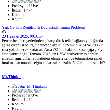
Profesyonel Üye
İletiler: 1,474
Konum: .
Kayıtlı
Ynt: Gerilim Regülatörü Devresinde Isınma Problemi
#3
23 Haziran 2025, 00:31:54
Ferrite beadleri yerlerinden çıkarıp direk telle bağlantı yaptığımda
açığa çıkan ısı belirgin derecede azaldı. Özellikle 7824 ve 7805 in
ısısı yok denecek kadar az. Ama 7815 te hala biraz ısı açığa çıkıyor
ama yakıcı değil. Tamam, 7815 ten 0.5W çekiyorum ısınabilir
anladım ama diğer regülatörleri elimle 2 saniye tutamazken şimdi
bırakmadan tutabileceğim kadar ısıları azaldı. Nedir bunun sebebi?
Mr.Thinking
Profesyonel Üye
İletiler: 1,474
Konum: .
Kayıtlı