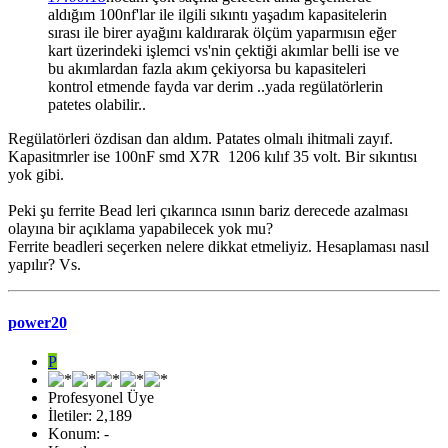
aldığım 100nf'lar ile ilgili sıkıntı yaşadım kapasitelerin
sırası ile birer ayağını kaldırarak ölçüm yaparmısın eğer
kart üzerindeki işlemci vs'nin çektiği akımlar belli ise ve
bu akımlardan fazla akım çekiyorsa bu kapasiteleri
kontrol etmende fayda var derim ..yada regülatörlerin
patetes olabilir..
Regülatörleri özdisan dan aldım. Patates olmalı ihitmali zayıf.
Kapasitmrler ise 100nF smd X7R 1206 kılıf 35 volt. Bir sıkıntısı
yok gibi.
Peki şu ferrite Bead leri çıkarınca ısının bariz derecede azalması
olayına bir açıklama yapabilecek yok mu?
Ferrite beadleri seçerken nelere dikkat etmeliyiz. Hesaplaması nasıl
yapılır? Vs.
power20
P
Profesyonel Üye
İletiler: 2,189
Konum: -