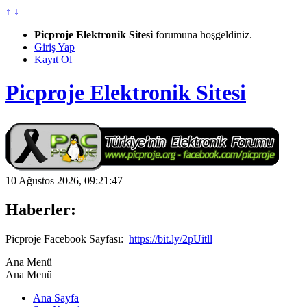
↑
↓
Picproje Elektronik Sitesi
forumuna hoşgeldiniz.
Giriş Yap
Kayıt Ol
Picproje Elektronik Sitesi
10 Ağustos 2026, 09:21:47
Haberler:
Picproje Facebook Sayfası:
https://bit.ly/2pUitll
Ana Menü
Ana Menü
Ana Sayfa