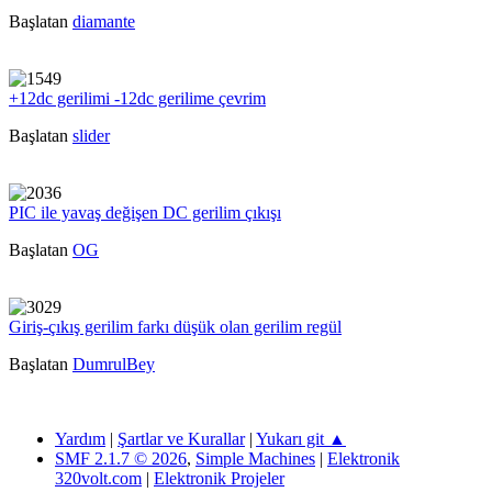
Başlatan
diamante
+12dc gerilimi -12dc gerilime çevrim
Başlatan
slider
PIC ile yavaş değişen DC gerilim çıkışı
Başlatan
OG
Giriş-çıkış gerilim farkı düşük olan gerilim regül
Başlatan
DumrulBey
Yardım
|
Şartlar ve Kurallar
|
Yukarı git ▲
SMF 2.1.7 © 2026
,
Simple Machines
|
Elektronik
320volt.com
|
Elektronik Projeler