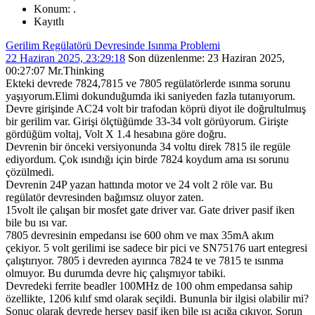
Konum: .
Kayıtlı
Gerilim Regülatörü Devresinde Isınma Problemi
22 Haziran 2025, 23:29:18
Son düzenlenme
: 23 Haziran 2025,
00:27:07 Mr.Thinking
Ekteki devrede 7824,7815 ve 7805 regülatörlerde ısınma sorunu
yaşıyorum.Elimi dokunduğumda iki saniyeden fazla tutanıyorum.
Devre girişinde AC24 volt bir trafodan köprü diyot ile doğrultulmuş
bir gerilim var. Girişi ölçtüğümde 33-34 volt görüyorum. Girişte
gördüğüm voltaj, Volt X 1.4 hesabına göre doğru.
Devrenin bir önceki versiyonunda 34 voltu direk 7815 ile regüle
ediyordum. Çok ısındığı için birde 7824 koydum ama ısı sorunu
çözülmedi.
Devrenin 24P yazan hattında motor ve 24 volt 2 röle var. Bu
regülatör devresinden bağımsız oluyor zaten.
15volt ile çalışan bir mosfet gate driver var. Gate driver pasif iken
bile bu ısı var.
7805 devresinin empedansı ise 600 ohm ve max 35mA akım
çekiyor. 5 volt gerilimi ise sadece bir pici ve SN75176 uart entegresi
çalıştırıyor. 7805 i devreden ayırınca 7824 te ve 7815 te ısınma
olmuyor. Bu durumda devre hiç çalışmıyor tabiki.
Devredeki ferrite beadler 100MHz de 100 ohm empedansa sahip
özellikte, 1206 kılıf smd olarak seçildi. Bununla bir ilgisi olabilir mi?
Sonuç olarak devrede herşey pasif iken bile ısı açığa çıkıyor. Sorun